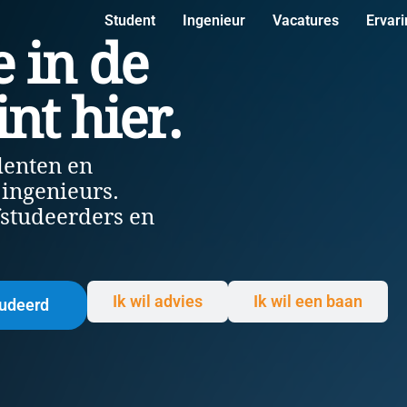
Student
Ingenieur
Vacatures
Ervar
e in de
nt hier.
denten en
 ingenieurs.
fstudeerders en
Ik wil advies
Ik wil een baan
tudeerd