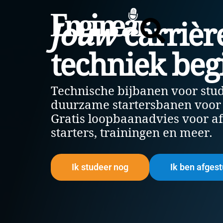
Home
carrièr
Jouw
techniek begi
Technische bijbanen voor stu
duurzame startersbanen voor
Gratis loopbaanadvies voor a
starters, trainingen en meer.
Ik studeer nog
Ik ben afges