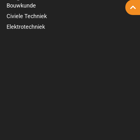
Bouwkunde
Civiele Techniek
Elektrotechniek
Geo-informatie
Werktuigbouwkunde
Werken bij Enginear
Voor opdrachtgevers
Algemene voorwaarden
Beleidsverklaring
Privacyverklaring
MVO
Inloggen urenportaal