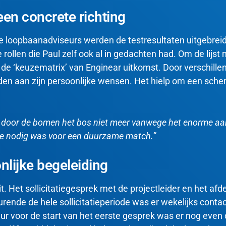
en concrete richting
ee loopbaanadviseurs werden de testresultaten uitgebrei
e rollen die Paul zelf ook al in gedachten had
. Om de lijs
 de ‘keuzematrix’ van Enginear uitkomst
. Door verschille
eden aan zijn persoonlijke wensen
. Het hielp om een scher
 ik door de bomen het bos niet meer vanwege het enorme aa
die nodig was voor een duurzame match.”
lijke begeleiding
it
. Het sollicitatiegesprek met de projectleider en het a
urende de hele sollicitatieperiode was er wekelijks con
 uur voor de start van het eerste gesprek was er nog even 