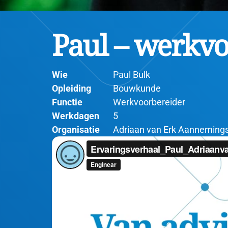
Paul – werkvo
Wie
Paul Bulk
Opleiding
Bouwkunde
Functie
Werkvoorbereider
Werkdagen
5
Organisatie
Adriaan van Erk Aanneming