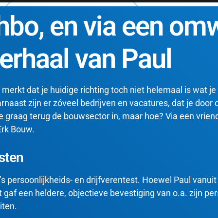
hbo, en via een omw
erhaal van Paul
 merkt dat je huidige richting toch niet helemaal is wat j
arnaast zijn er zóveel bedrijven en vacatures, dat je doo
lde graag terug de bouwsector in, maar hoe? Via een vrien
 Erk Bouw
.
esten
s persoonlijkheids- en drijfverentest
. Hoewel Paul vanuit 
 gaf een heldere, objectieve bevestiging van o.a. zijn pers
iten
.