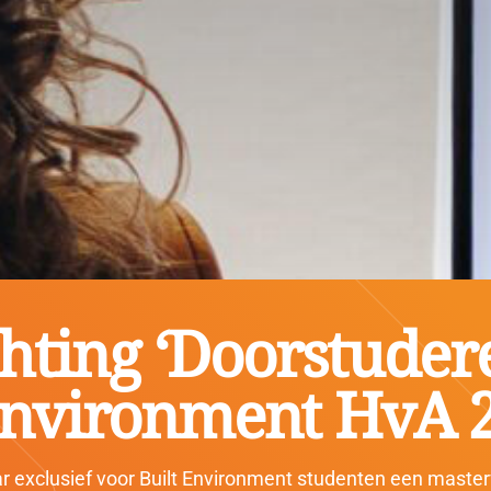
hting ‘Doorstuder
 Environment HvA 
 exclusief voor Built Environment studenten een masterv