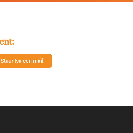
ent:
Stuur Isa een mail