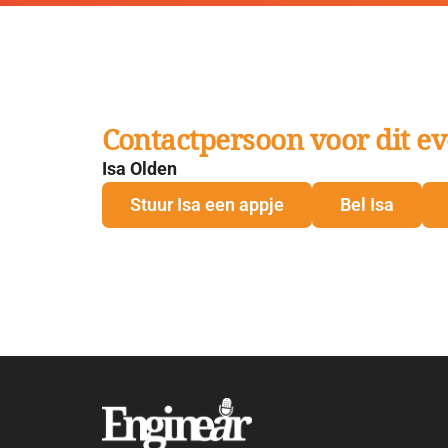
Contactpersoon voor dit ev
Isa Olden
Stuur Isa een appje
Bel Isa