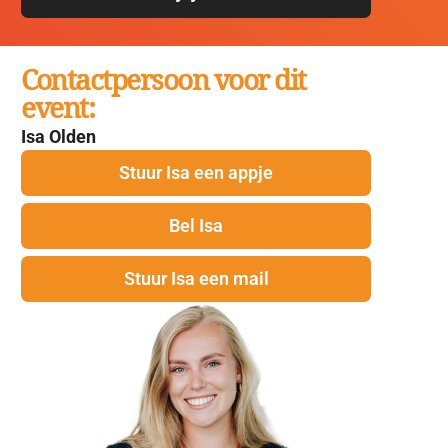
Contactpersoon voor dit
event:
Isa Olden
Stuur Isa een appje
Bel Isa
Stuur Isa een mail