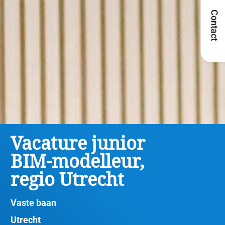
Contact
Vacature junior
BIM-modelleur,
regio Utrecht
Vaste baan
Utrecht