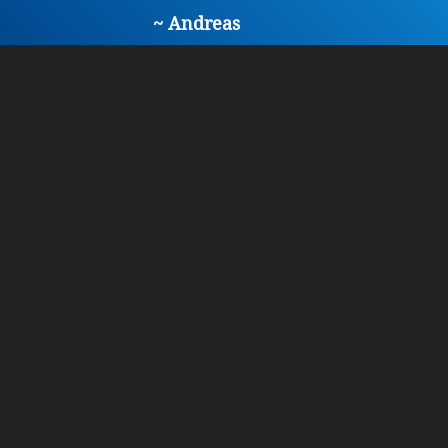
~ Andreas
Contactpersoon voor deze
vacature:
Nora Didouh
Stuur Nora een appje
Bel Nora
Stuur Nora een mail