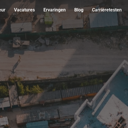
eur
Vacatures
Ervaringen
Blog
Carrièretesten