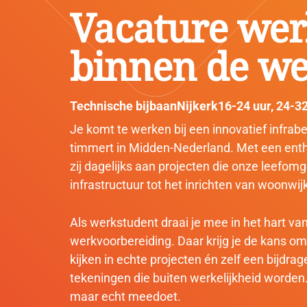
Vacature wer
binnen de we
Technische bijbaan
Nijkerk
16-24 uur
,
24-32
Je komt te werken bij een innovatief infrabedr
timmert in Midden-Nederland. Met een ent
zij dagelijks aan projecten die onze leefom
infrastructuur tot het inrichten van woonwij
Als werkstudent draai je mee in het hart van
werkvoorbereiding. Daar krijg je de kans om 
kijken in echte projecten én zelf een bijdr
tekeningen die buiten werkelijkheid worden. 
maar echt meedoet.