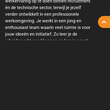
werkervaring op te doen binnen recruitment
én de technische sector, terwijl je jezelf
verder ontwikkelt in een professionele
werkomgeving. Je werkt in een jong en
enthousiast team waarin veel ruimte is voor
jouw ideeën en initiatief. Zo leer je de
arbeidsmarkt goed kennen en kun je naast
de studenten ook jezelf helpen met het
maken van bewuste keuzes tijdens jouw
loopbaan.
Daarnaast kun je rekenen op:
Een salaris van 2500 euro (op basis
van 40 uur)
Laptop en telefoon van de zaak. Wij
vinden een werk-prive balans erg