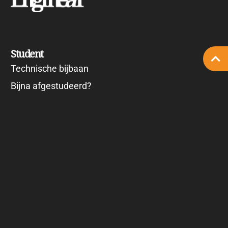
Student
Technische bijbaan
Bijna afgestudeerd?
Vacature alert
Kennis en advies
Mastervoorlichting
Carrière events
Cv scan
Stage
Vriendendienst
Ervaringen