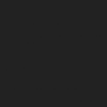
AutoCAD en SketchUp.
Je hebt affiniteit met ontwerpen en de ambitie je
hierin verder te ontwikkelen.
Je bent minimaal 3 dagen per week beschikbaar.
Je bent minimaal 6 maanden beschikbaar.
Je bent woonachtig in de regio Enschede of bereid
hier heen te reizen.
Wat krijg je daarvoor terug?
Een leuke werkomgeving met vele uitdagingen. Er is
veel aandacht aan persoonlijke en inhoudelijke
ontwikkeling. Je zult zelfstandig werken aan je projecten
en krijgt goede doorgroei- en opleidingsmogelijkheden.
Als werkstudent heb je recht op salaris afhankelijk van
jouw opleidingsniveau en ervaring, vakantiedagen,