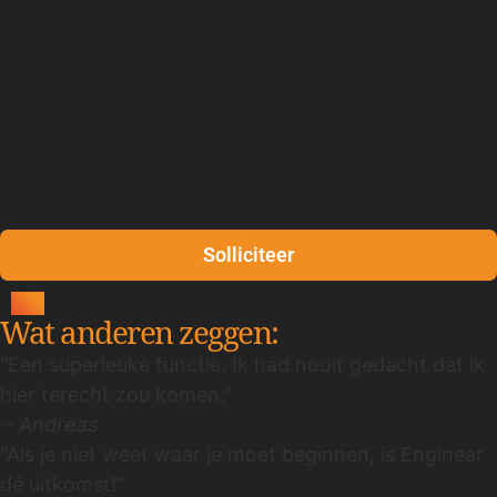
vakantiegeld, reiskostenvergoeding, doorbetaling bij
feestdagen en ziekte.
Wil jij door middel van een bijbaan inhoudelijke
werkervaring opdoen bij een opdrachtgever binnen de
gebouwde omgeving? Solliciteer dan via onderstaande
knop, dan bellen we jou binnen twee werkdagen op!
Solliciteer
Wat anderen zeggen:
"Een superleuke functie. Ik had nooit gedacht dat ik
hier terecht zou komen."
~ Andreas
"Als je niet weet waar je moet beginnen, is Enginear
dé uitkomst!"