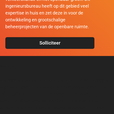
ingenieursbureau heeft op dit gebied veel
expertise in huis en zet deze in voor de
ontwikkeling en grootschalige
beheerprojecten van de openbare ruimte.
Solliciteer
Wat ga je doen?
Als tekenaar/ontwerper openbare ruimte een vliegende
start wil maken in jouw carrière? Je doet in deze functie
namelijk ervaring op binnen zeer grote projecten en
werkt nauw samen met een team van tekenaars,
ontwerpers en adviseurs die van de eerste planfase tot