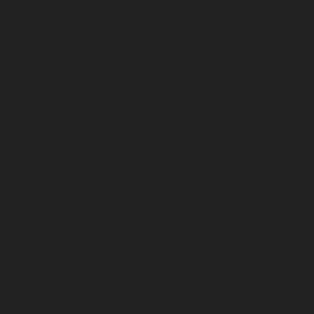
en met de technische realisatie betrokken zijn bij hun
opdrachtgevers en projecten. In deze functie ben je
voornamelijk betrokken bij het schetsontwerp van
verkeerskundige en stedenbouwkundige projecten en
openbaar groen. Je denkt mee over de inrichting en het
ontwerp, werkt deze ontwerpen uit in tekeningen en
maakt 3D-modellen.
Wat wordt er van jou verwacht?
Ben jij een student in de richting van Tuin- en
landschapsinrichting of een aanverwante studie en
herken jij je in onderstaande punten?
Je hebt aantoonbare (stage) ervaring met het
ontwerpen of tekenen van de openbare ruimte.
Je hebt goede beheersing van de programma's