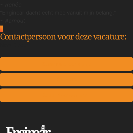
~ Renée
"Enginear dacht echt mee vanuit mijn belang."
~ Aarnout
Contactpersoon voor deze vacature:
Nora Didouh
Stuur Nora een appje
Bel Nora
Stuur Nora een mail