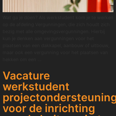
Wat ga je doen? Als werkstudent kom je te werken
op de afdeling Vergunningen, die zich houdt zich
bezig met alle omgevingsvergunningen. Hierbij
kun je denken aan vergunningen voor het
plaatsen van een dakkapel, aanbouw of uitbouw,
maar ook een vergunning voor het plaatsen van
hekken om een …
Vacature
werkstudent
projectondersteunin
voor de inrichting