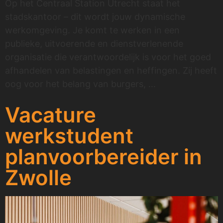
Op het Centraal Station Utrecht staat het
stadskantoor – dit wordt jouw dynamische
werkomgeving. Je komt te werken in een
publieke, uitvoerende en dienstverlenende
organisatie die verantwoordelijk is voor het goed
afhandelen van belastingen en heffingen. Zij heeft
oog voor het belang van burgers, …
Vacature
werkstudent
planvoorbereider in
Zwolle