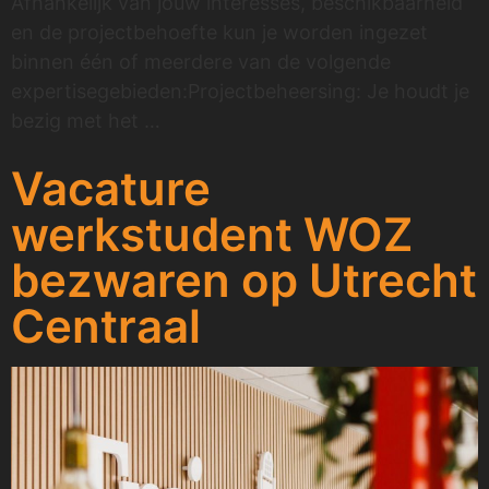
Afhankelijk van jouw interesses, beschikbaarheid
en de projectbehoefte kun je worden ingezet
binnen één of meerdere van de volgende
expertisegebieden:Projectbeheersing: Je houdt je
bezig met het …
Vacature
werkstudent WOZ
bezwaren op Utrecht
Centraal