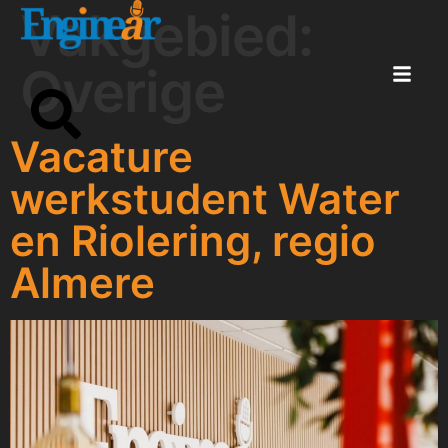
Vakgebied:
Overige
Vacature
werkstudent Water
en Riolering, regio
Almere