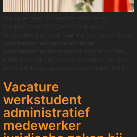
Wat ga je doen?Het team Belastingen en
databeheer van een gemeente in regio
Amsterdam is op zoek naar werkstudenten. In het
team Databeheer zijn verschillende
werkzaamheden die opgepakt moeten worden,
hierbij gaat het altijd om het verwerken van data
en verschillende uitzoekwerkzaamheden. Denk …
Vacature
werkstudent
administratief
medewerker