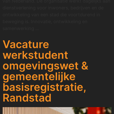
van Nederland. De organisatie werkt dagelijks aan
dienstverlening voor inwoners, bedrijven en de
ontwikkeling van een stad die voortdurend in
beweging is. Innovatie, ontwikkeling en
samenwerking …
Vacature
werkstudent
omgevingswet &
gemeentelijke
basisregistratie,
Randstad