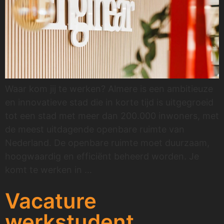
Waar kom jij te werken? Almere is een ambitieuze
en innovatieve stad die in korte tijd is uitgegroeid
tot een stad met meer dan 200.000 inwoners, met
de meest uitdagende openbare ruimte van
Nederland. De openbare ruimte moet duurzaam,
hoogwaardig en efficiënt beheerd worden. Je
komt te werken in …
Vacature
werkstudent