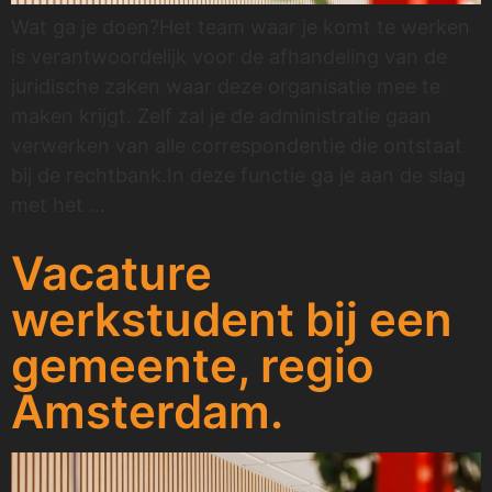
Wat ga je doen?Het team waar je komt te werken
is verantwoordelijk voor de afhandeling van de
juridische zaken waar deze organisatie mee te
maken krijgt. Zelf zal je de administratie gaan
verwerken van alle correspondentie die ontstaat
bij de rechtbank.In deze functie ga je aan de slag
met het …
Vacature
werkstudent bij een
gemeente, regio
Amsterdam.