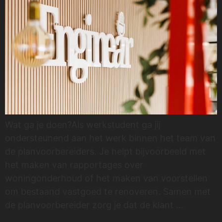
Wat ga je doen?Als werkstudent ga jij
ondersteunend aan het werk binnen het team van
de planvoorbereiders. Je helpt bijvoorbeeld met
het maken van rapportages over
woningonderhoud of het maken van voorstellen
om bestaand vastgoed te renoveren. Samen met
de planvoorbereider zorg je dat de klant …