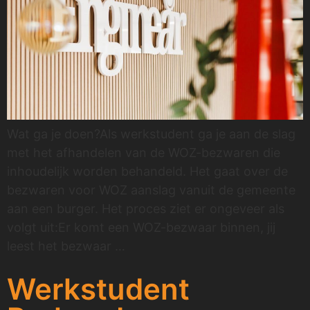
Wat ga je doen?Als werkstudent ga je aan de slag
met het afhandelen van de WOZ-bezwaren die
inhoudelijk worden behandeld. Het gaat over de
bezwaren voor WOZ aanslag vanuit de gemeente
aan een burger. Het proces ziet er ongeveer als
volgt uit:Er komt een WOZ-bezwaar binnen, jij
leest het bezwaar …
Werkstudent