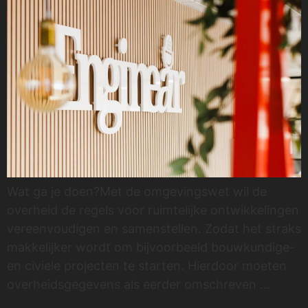
Wat ga je doen?Met de omgevingswet wil de
overheid de regels voor ruimtelijke ontwikkelingen
vereenvoudigen en samenstellen. Zodat het straks
makkelijker wordt om bijvoorbeeld bouwkundige-
en civiele projecten te starten. Hierdoor moeten
overheidsgegevens als eerder omschreven …